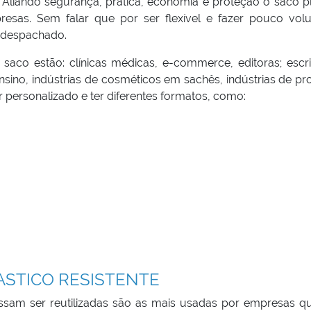
iando segurança, prática, economia e proteção o saco pl
presas. Sem falar que por ser flexível e fazer pouco vol
 despachado.
aco estão: clínicas médicas, e-commerce, editoras; escrit
 ensino, indústrias de cosméticos em sachês, indústrias de p
er personalizado e ter diferentes formatos, como:
ASTICO RESISTENTE
ossam ser reutilizadas são as mais usadas por empresas q