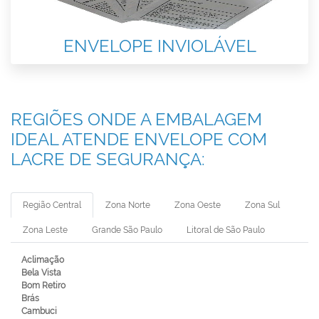
ENVELOPE INVIOLÁVEL
REGIÕES ONDE A EMBALAGEM
IDEAL ATENDE ENVELOPE COM
LACRE DE SEGURANÇA:
Região Central
Zona Norte
Zona Oeste
Zona Sul
Zona Leste
Grande São Paulo
Litoral de São Paulo
Aclimação
Bela Vista
Bom Retiro
Brás
Cambuci