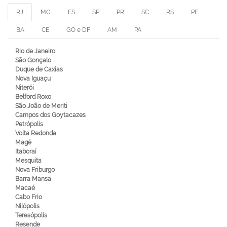
RJ
MG
ES
SP
PR
SC
RS
PE
BA
CE
GO e DF
AM
PA
Rio de Janeiro
São Gonçalo
Duque de Caxias
Nova Iguaçu
Niterói
Belford Roxo
São João de Meriti
Campos dos Goytacazes
Petrópolis
Volta Redonda
Magé
Itaboraí
Mesquita
Nova Friburgo
Barra Mansa
Macaé
Cabo Frio
Nilópolis
Teresópolis
Resende