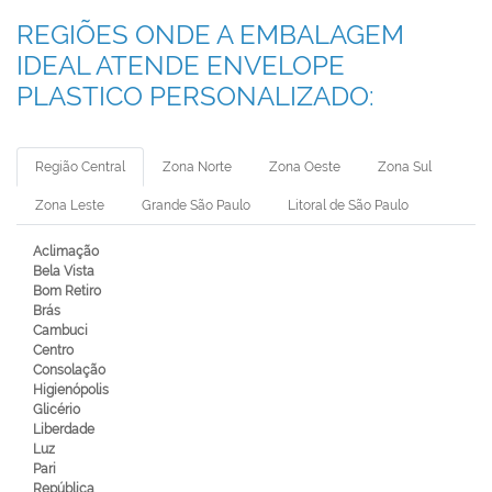
REGIÕES ONDE A EMBALAGEM
IDEAL ATENDE ENVELOPE
PLASTICO PERSONALIZADO:
Região Central
Zona Norte
Zona Oeste
Zona Sul
Zona Leste
Grande São Paulo
Litoral de São Paulo
Aclimação
Bela Vista
Bom Retiro
Brás
Cambuci
Centro
Consolação
Higienópolis
Glicério
Liberdade
Luz
Pari
República