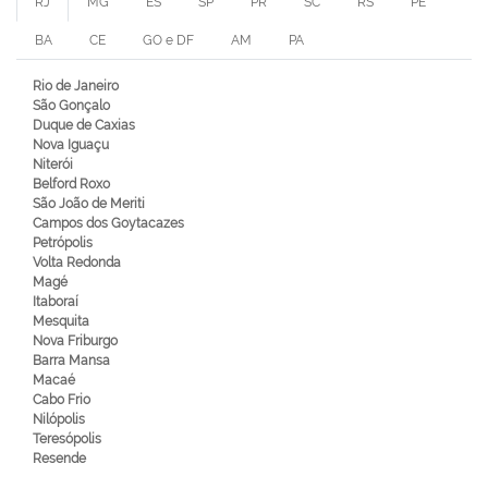
RJ
MG
ES
SP
PR
SC
RS
PE
BA
CE
GO e DF
AM
PA
Rio de Janeiro
São Gonçalo
Duque de Caxias
Nova Iguaçu
Niterói
Belford Roxo
São João de Meriti
Campos dos Goytacazes
Petrópolis
Volta Redonda
Magé
Itaboraí
Mesquita
Nova Friburgo
Barra Mansa
Macaé
Cabo Frio
Nilópolis
Teresópolis
Resende