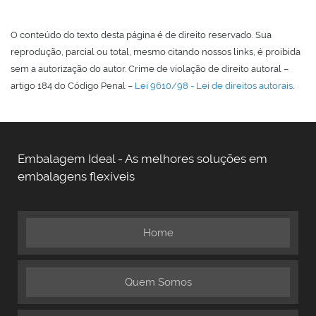
O conteúdo do texto desta página é de direito reservado. Sua
reprodução, parcial ou total, mesmo citando nossos links, é proibida
sem a autorização do autor. Crime de violação de direito autoral –
artigo 184 do Código Penal –
Lei 9610/98 - Lei de direitos autorais
.
Embalagem Ideal - As melhores soluções em
embalagens flexíveis
Home
Quem Somos